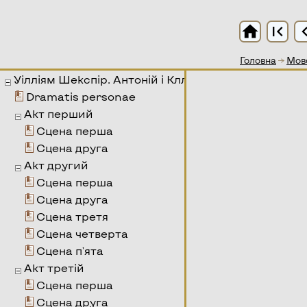
home
first_page
chevron
Головна
→
Мово
Уілліям Шекспір. Антоній і Кллеопатра
Dramatis personae
Акт перший
Сцена перша
Сцена друга
Акт другий
Сцена перша
Сцена друга
Сцена третя
Сцена четверта
Сцена п'ята
Акт третій
Сцена перша
Сцена друга