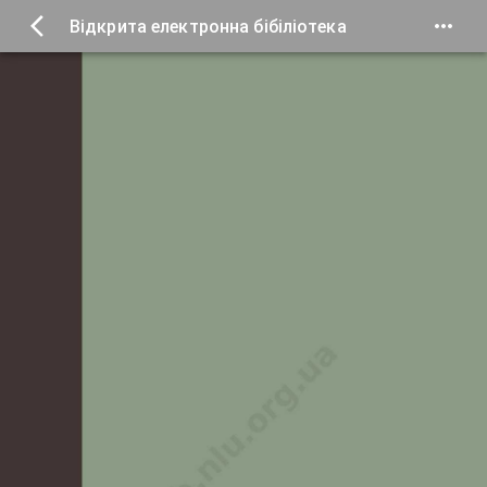
Відкрита електронна бібіліотека