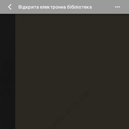
Відкрита електронна бібіліотека