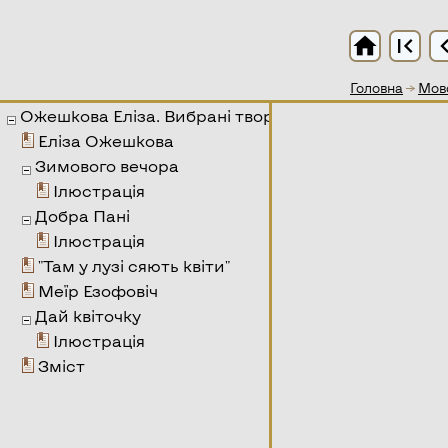
home
first_page
chevron
Головна
→
Мово
Ожешкова Еліза. Вибрані твори
Еліза Ожешкова
Зимового вечора
Ілюстрація
Добра Пані
Ілюстрація
"Там у лузі сяють квіти"
Меїр Езофовіч
Дай квіточку
Ілюстрація
Зміст