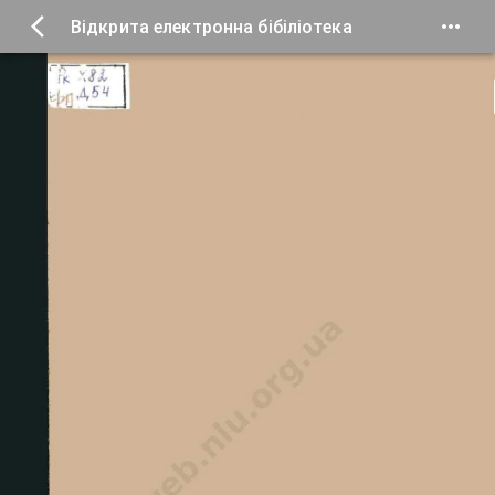
Відкрита електронна бібіліотека