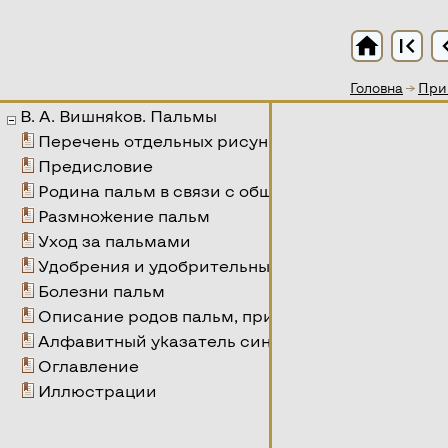
home
first_page
chevro
Головна
→
Прик
Головна
→
Мат
В. А. Вишняков. Пальмы
Перечень отдельных рисунков пальм
Предисловие
Родина пальм в связи с общими условиями их 
Размножение пальм
Уход за пальмами
Удобрения и удобрительные поливки
Болезни пальм
Описание родов пальм, пригодных для содержа
Алфавитный указатель синонимов пальм
Оглавление
Иллюстрации