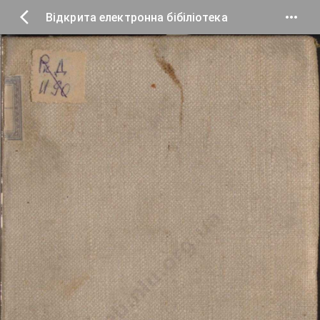
Відкрита електронна бібіліотека