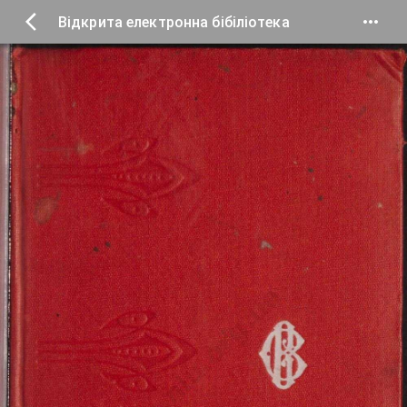
Відкрита електронна бібіліотека