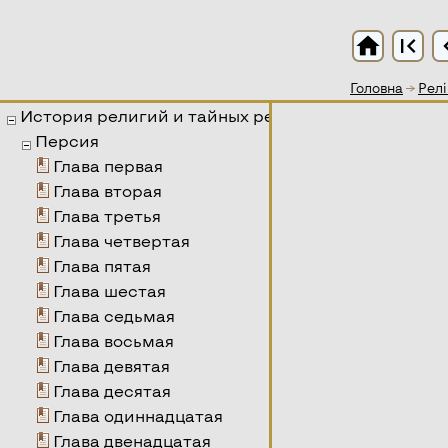
home
first_page
chevro
Головна
→
Релі
История религий и тайных религиозных обществ и
Персия
Глава первая
Глава вторая
Глава третья
Глава четвертая
Глава пятая
Глава шестая
Глава седьмая
Глава восьмая
Глава девятая
Глава десятая
Глава одиннадцатая
Глава двенадцатая