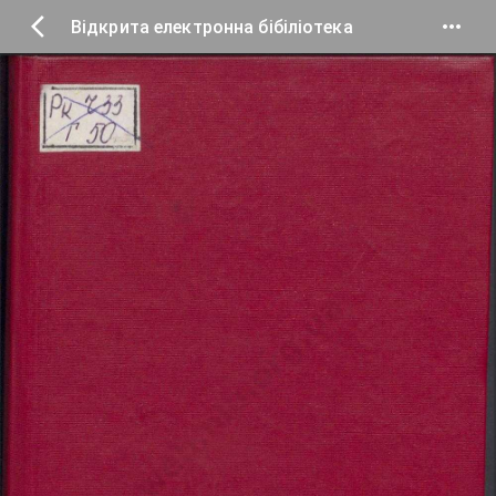
Відкрита електронна бібіліотека