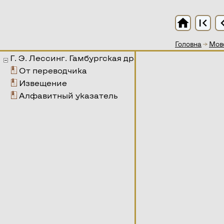
home
first_page
chevron
Головна
→
Мово
Г. Э. Лессинг. Гамбургская драматургия
От переводчика
Извещение
Алфавитный указатель