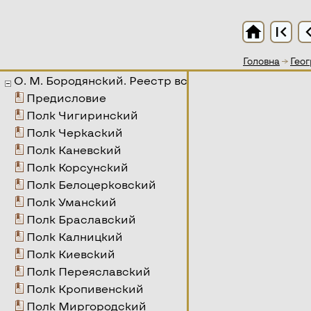
home
first_page
chevron
Головна
→
Геог
О. М. Бородянский. Реестр всего Войска Запорож
Предисловие
Полк Чигиринский
Полк Черкаский
Полк Каневский
Полк Корсунский
Полк Белоцерковский
Полк Уманский
Полк Браславский
Полк Калницкий
Полк Киевский
Полк Переяславский
Полк Кропивенский
Полк Миргородский