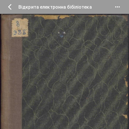
Відкрита електронна бібіліотека