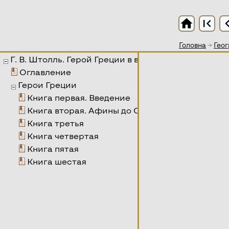
home
first_page
chevron
Головна
→
Геог
Г. В. Штолль. Герой Греции в войне и мире. Истор
Оглавление
Герои Греции
Книга первая. Введение
Книга вторая. Афины до Солона
Книга третья
Книга четвертая
Книга пятая
Книга шестая