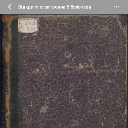
Відкрита електронна бібіліотека