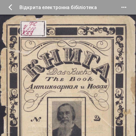
Відкрита електронна бібіліотека