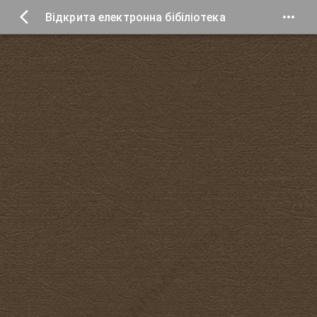
Відкрита електронна бібіліотека