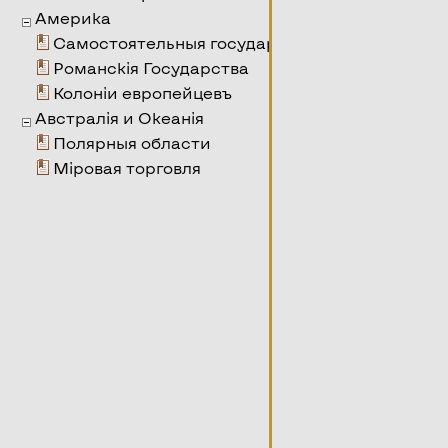
Америка
Самостоятельныя государства, основанныя е
Романскія Государства
Колоніи европейцевъ
Австралія и Океанія
Полярныя области
Міровая торговля