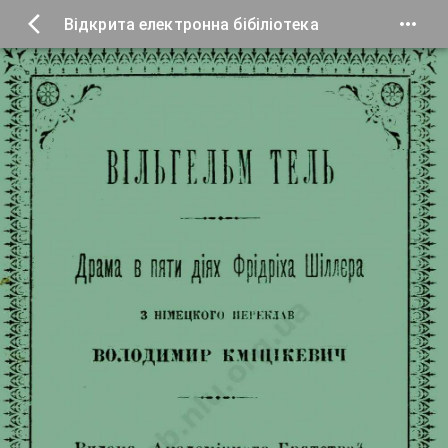
Відкрита електронна бібіліотека