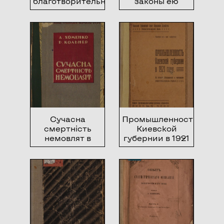
благотворительному
законы ею
отделам
управляющие
Сучасна
Промышленность
смертність
Киевской
немовлят в
губернии в 1921
УСРР
году