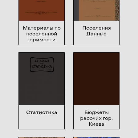
Материалы по
Поселения
поселенной
Данные
горимости
Васильковскаго,
Радомысльскаго
и Сквирскаго
уездов
Киевской
губернии за
период с 1903
по 1910 год
Статистика
Бюджеты
рабочих гор.
Киева