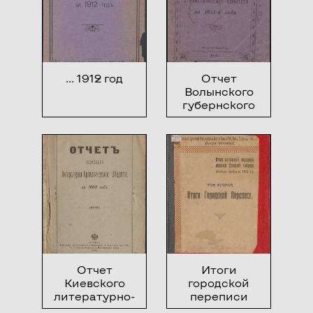
воспитания и
года
обучения
… 1912 год
Отчет
Волынского
губернского
статистического
комитета за
1913-й год
Отчет
Итоги
Киевского
городской
литературно-
переписи
артистического