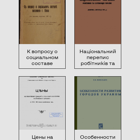
развиваются
Оценочно-
социальные
статистическим
факты
отделом по
сообщениям
волостных
правлений и
сельских
старост в 1913
году
К вопросу о
Національний
социальном
перепис
составе
робітників та
населения г.
службовців
Киева
України
Цены на
Особенности