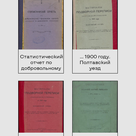
Статистический
… 1900 году.
отчет по
Полтавский
добровольному
уезд
страхованию
строений и
движимости