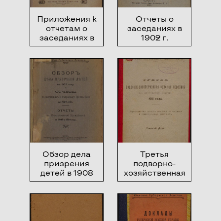
Приложения к
Отчеты о
отчетам о
заседаниях в
заседаниях в
1902 г.
1902 г.
Обзор дела
Третья
призрения
подворно-
детей в 1908
хозяйственная
году и отчеты по
земская
заведениям и
перепись в
патронажу
Полтавской
Приюта-Ясли
губернии 1910
за 1909 год;
года