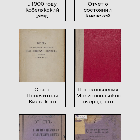
… 1900 году.
Отчет о
Кобелякский
состоянии
уезд
Киевской
первой
гимназии в
1877/78 учебном
году и Речь,
произнесенная
директором
Киевской
первой
гимназии
Андрияшевым
на
торжественном
Отчет
Постановления
акте той
Попечителя
Мелитопольского
гимназии, 24
Киевского
очередного
сентября 1878
учебного
уездного
года, о
округа, князя
земского
необходимости
Ширинского-
собрания
взаимодействия
Шихматова,
семьи и школы
представленный
в деле
в ноябре 1865