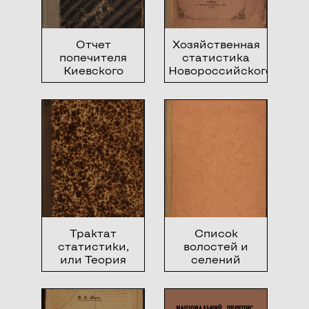
Отчет
Хозяйственная
попечителя
статистика
Киевского
Новороссийского
учебного округа
края
о состоянии
учебных
заведений и
учреждений
округа за 1913
год
Трактат
Список
статистики,
волостей и
или Теория
селений
изучения
Харьковской
законов, по
губернии,
которым
составленный