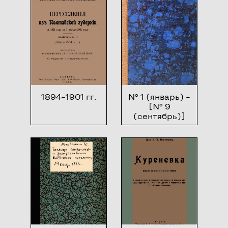
1894–1901 гг.
№ 1 (январь) –
[№ 9
(сентябрь)]
1883 г.