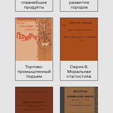
главнейшие
развития
продукты
городов
сельского
Украины
хозяйства в
Киевской
губернии
Торгово-
Серия 8.
промышленный
Моральная
подъем
статистика
Германии