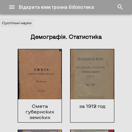
Відкрита електронна бібіліотека
Суспільні науки
Демографія. Статистика
Смета
за 1912 год
губернских
земских
повинностей на
1916 год