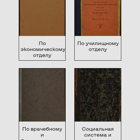
Отчеты по
Кирилловской
Богадельне за
1908 и 1909
годы
По
По училищному
экономическому
отделу
отделу
По врачебному
Социальная
и
система и