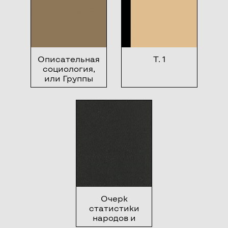
Описательная
Т. 1
социология,
или Группы
социологических
фактов,
классифицированные
и
распределенные
Гербертом
Спенсером
Очерк
статистики
народов и
государств по