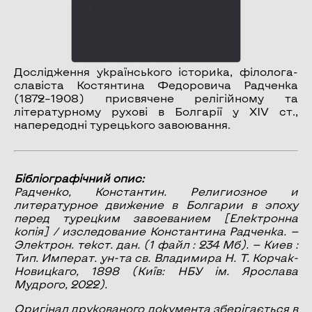
Дослідження українського історика, філолога-
славіста Костянтина Федоровича Радченка
(1872–1908) присвячене релігійному та
літературному рухові в Болгарії у XIV ст.,
напередодні турецького завоювання.
Бібліографічний опис:
Радченко, Константин.
Религиозное и
литературное движение в Болгарии в эпоху
перед турецким завоеванием
[Електронна
копія] / изследование Константина Радченка. —
Электрон. текст. дан. (1 файл : 234 Мб). — Киев :
Тип. Императ. ун-та св. Владимира Н. Т. Корчак-
Новицкаго, 1898 (Київ: НБУ ім. Ярослава
Мудрого, 2022).
Оригінал друкованого документа зберігається в