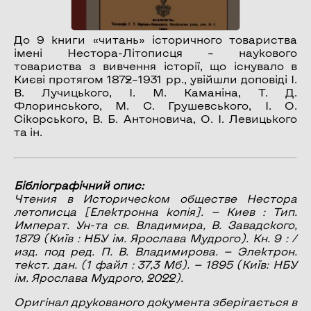
До 9 книги «читань» історичного товариства
імені Нестора-Літописця – наукового
товариства з вивчення історії, що існувало в
Києві протягом 1872–1931 рр., увійшли доповіді І.
В. Лучицького, І. М. Каманіна, Т. Д.
Флоринського, М. С. Грушевського, І. О.
Сікорського, В. Б. Антоновича, О. І. Левицького
та ін.
Бібліографічний опис:
Чтения в Историческом обществе Нестора
летописца
[Електронна копія]. — Киев : Тип.
Императ. Ун-та св. Владимира, В. Завадского,
1879 (Київ : НБУ ім. Ярослава Мудрого). Кн. 9 : /
изд. под ред. П. В. Владимирова. — Электрон.
текст. дан. (1 файл : 37,3 Мб). — 1895 (Київ: НБУ
ім. Ярослава Мудрого, 2022).
Оригінал друкованого документа зберігається в