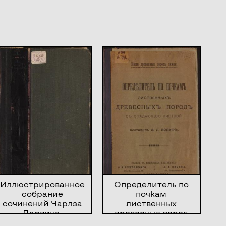
Иллюстрированное
Определитель по
собрание
почкам
сочинений Чарлза
лиственных
Дарвина.
древесных пород
Изменение
с опадающею