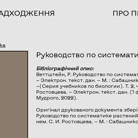
НАДХОДЖЕННЯ
ПРО П
ка
Руководство по системат
Бібліографічний опис:
Веттштейн, Р.
Руководство по система
— Электрон. текст. дан. — М. : Сабашни
—(Серия учебников по биологии). Т. 2, ч.
Ростовцева. — Электрон. текст. дан. (1 
Мудрого, 2022).
Оригінал друкованого документа збері
Руководство по систематике растений. Т.
нем. С. И. Ростовцева. — М. : Сабашнико