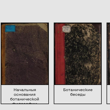
Начальныя
Ботанические
основания
беседы
ботанической
философии