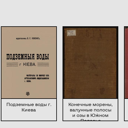
Подземные воды г.
Конечные морены,
Киева
валунные полосы
и озы в Южном
Полесье