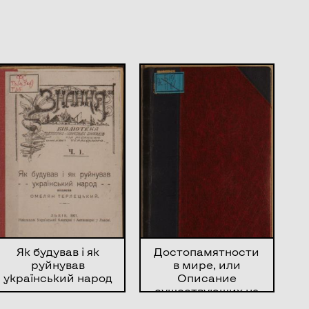
Як будував і як
Достопамятности
руйнував
в мире, или
український народ
Описание
существующих на
земле редких