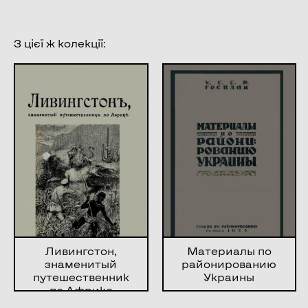
З цієї ж колекції:
Ливингстон,
Материалы по
знаменитый
районированию
путешественник
Украины
по Африке