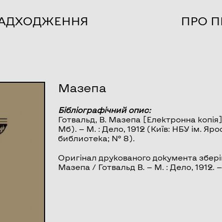
НАДХОДЖЕННЯ
ПРО П
Мазепа
Бібліографічний опис:
Готвальд, В.
Мазепа
[Електронна копія] 
Мб). — М. : Дело, 1912 (Київ: НБУ ім. 
библиотека; № 8).
Оригінал друкованого документа зберіг
Мазепа / Готвальд В. — М. : Дело, 1912.