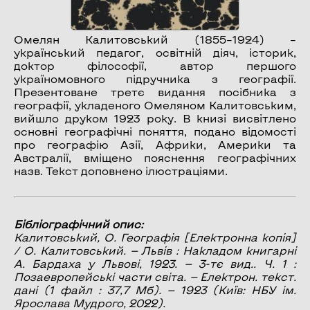
Омелян Калитовський (1855–1924) –
український педагог, освітній діяч, історик,
доктор філософії, автор першого
україномовного підручника з географії.
Презентоване третє видання посібника з
географії, укладеного Омеляном Калитовським,
вийшло друком 1923 року. В книзі висвітлено
основні географічні поняття, подано відомості
про географію Азії, Африки, Америки та
Австралії, вміщено пояснення географічних
назв. Текст доповнено ілюстраціями.
Бібліографічний опис:
Калитовський, О.
Географія
[Електронна копія]
/ О. Калитовський. — Львів : Накладом книгарні
А. Бардаха у Львові, 1923. — 3-тє вид.. Ч. 1 :
Позаевропейські части світа
. — Електрон. текст.
дані (1 файл : 37,7 Мб). — 1923 (Київ: НБУ ім.
Ярослава Мудрого, 2022).