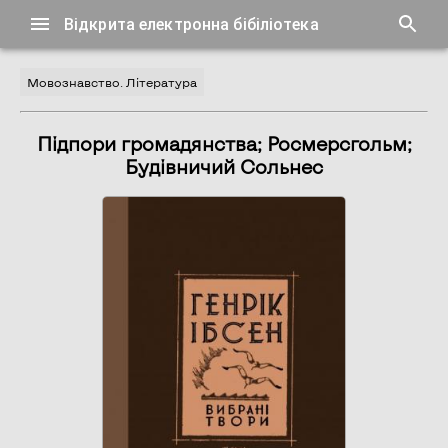
Відкрита електронна бібіліотека
Мовознавство. Література
Підпори громадянства; Росмерсгольм;
Будівничий Сольнес