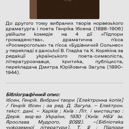
До другого тому вибраних творів норвезького
драматурга і поета Генріка Ібсена (1828–1906)
увійшли комедія на 4 дії «Підпори
громадянства», драматична п’єса
«Росмерсгольм» та п’єса «Будівничий Сольнес»
у перекладі з данської В. Гладка та К. Корякіна за
редакції українського поета-символіста,
літературознавця, критика, публіциста,
перекладача Дмитра Юрійовича Загула (1890–
1944).
Бібліографічний опис:
Ібсен, Генрік.
Вибрані твори
[Електронна копія]
/ Генрік Ібсен ; за ред. Д. Загула. — Електрон.
текст. дані. — Харків ; Київ : Літ. і мистецтво :
Держ. вид-во України, 1930 (Київ: НБУ ім.
Ярослава Мудрого, 2022). —(Бібліотека
чужоземної літератури). Т. 2 :
Підпори