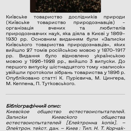
Київське товариство дослідників природи
(Київське товариство природознавців) –
організація вчених та любителів
природознавчих наук, яка діяла в Києві у 1869–
1930 рр. Основним виданням були «Записки
Київського товариства природознавців», яких
вийшло 27 томів російською мовою у 1870–1917
рр. Видання було відновлено українською
мовою у 1926–1928 рр., вийшло 3 випуски. До
першого випуску шістнадцятого тому «записок»
увійшли протоколи зібрань товариства у 1896 р.
Опубліковано статті К. Пурієвича, М. Цингера,
М. Кеппена, П. Тутковського.
Бібліографічний опис:
Киевское общество естествоиспытателей.
Записки Киевского общества
естествоиспытателей
[Електронна копія]. —
Электрон. текст. дан. — Киев : Тип. Н. Т. Корчак-