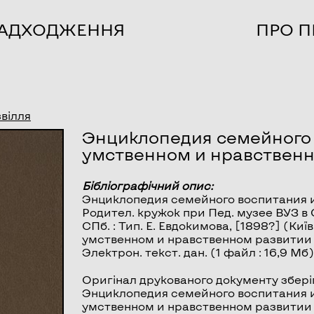
НАДХОДЖЕННЯ
ПРО П
звілля
Энциклопедия семейного 
умственном и нравственн
Бібліографічний опис:
Энциклопедия семейного воспитания 
Родител. кружок при Пед. музее ВУЗ в Сп
СПб. : Тип. Е. Евдокимова, [1898?] (Киї
умственном и нравственном развитии
Электрон. текст. дан. (1 файл : 16,9 Мб
Оригінал друкованого документу збері
Энциклопедия семейного воспитания и об
умственном и нравственном развитии и 