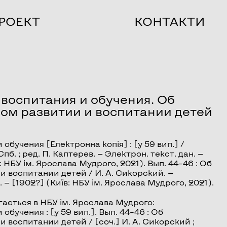
РОЕКТ
КОНТАКТИ
воспитания и обучения. Об
ом развитии и воспитании детей
и обучения
[Електронна копія] : [у 59 вип.] /
б. ; ред. П. Каптерев. — Электрон. текст. дан. —
в: НБУ ім. Ярослава Мудрого, 2021). Вып. 44–46 :
Об
 и воспитании детей
/ И. А. Сикорский. —
). — [1902?] (Київ: НБУ ім. Ярослава Мудрого, 2021).
гається в НБУ ім. Ярослава Мудрого:
учения : [у 59 вип.]. Вып. 44–46 : Об
воспитании детей / [соч.] И. А. Сикорский ;