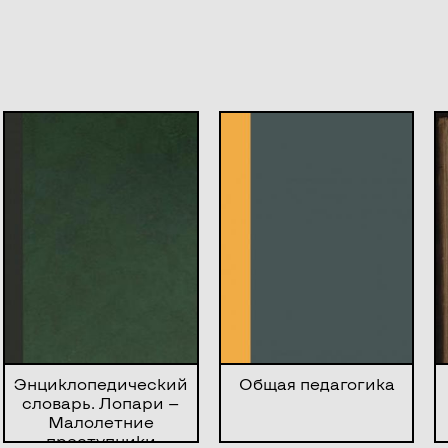
Энциклопедический
Общая педагогика
словарь. Лопари —
Малолетние
преступники