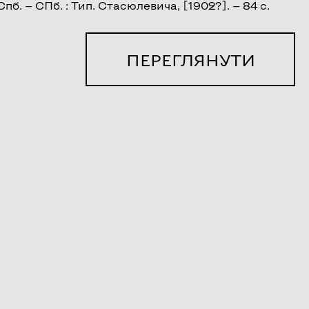
пб. — СПб. : Тип. Стасюлевича, [1902?]. — 84 с.
ПЕРЕГЛЯНУТИ