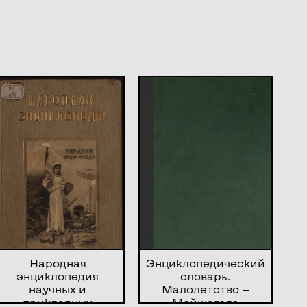
Народная
Энциклопедический
энциклопедия
словарь.
научных и
Малолетство —
прикладных
Мейшагола