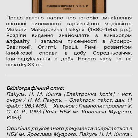
Представлено нарис про історію виникнення
світової писемності харківського медієвіста
Миколи Макаровича Пакуля (1880–1953 рр.).
Розділи видання знайомлять з винаходом
алфавіту і загалом писемності в Ассиро-
Вавилонії, Єгипті, Греції, Римі, розвитком
книжкової справи в добу Середньовіччя,
книгодрукування в добу Нового часу та на
початку XX ст.
Бібліографічний опис:
Пакуль, Н. М.
Книга
[Електронна копія] : ист.
очерк / Н. М. Пакуль. — Электрон. текст. дан. (1
файл : 26,1 Мб). — Харьков : Главполитпросвет У.
С. С. Р., 1923 (Київ: НБУ ім. Ярослава Мудрого,
2023).
Оригінал друкованого документа зберігається в
НБУ ім. Ярослава Мудрого: Пакуль Н. М. Книга :