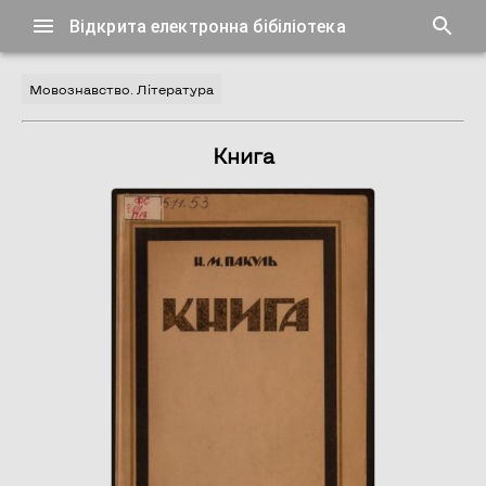
Відкрита електронна бібіліотека
Мовознавство. Література
Книга