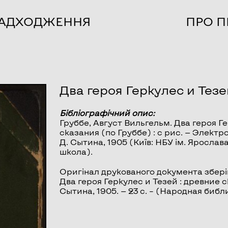
НАДХОДЖЕННЯ
ПРО П
Два героя Геркулес и Тезе
Бібліографічний опис:
Груббе, Август Вильгельм.
Два героя Г
сказания (по Груббе) : с рис. — Электрон.
Д. Сытина, 1905 (Київ: НБУ ім. Яросла
школа).
Оригінал друкованого документа зберіг
Два героя Геркулес и Тезей : древние ска
Сытина, 1905. — 23 с. – (Народная библ