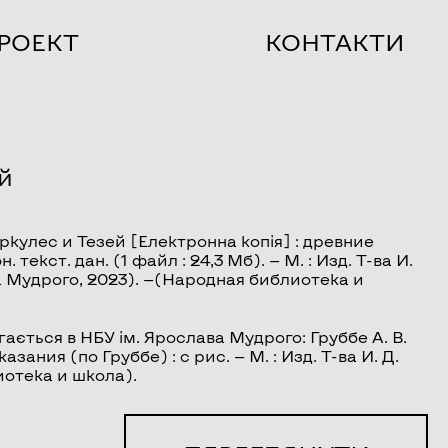
РОЕКТ
КОНТАКТИ
й
еркулес и Тезей
[Електронна копія] : древние
 текст. дан. (1 файл : 24,3 Мб). — М. : Изд. Т-ва И.
ва Мудрого, 2023). —(Народная библиотека и
ається в НБУ ім. Ярослава Мудрого: Груббе А. В.
зания (по Груббе) : с рис. — М. : Изд. Т-ва И. Д.
иотека и школа).