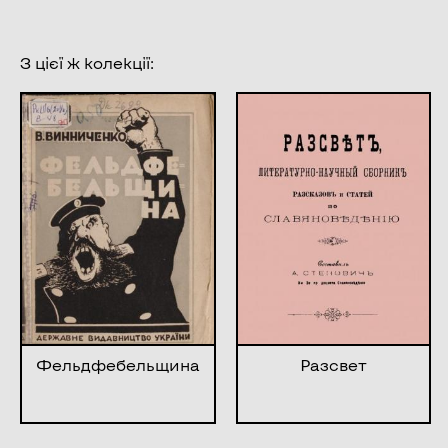
З цієї ж колекції:
Фельдфебельщина
Разсвет