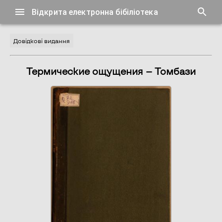
Відкрита електронна бібіліотека
Довідкові видання
Термические ощущения — Томбази