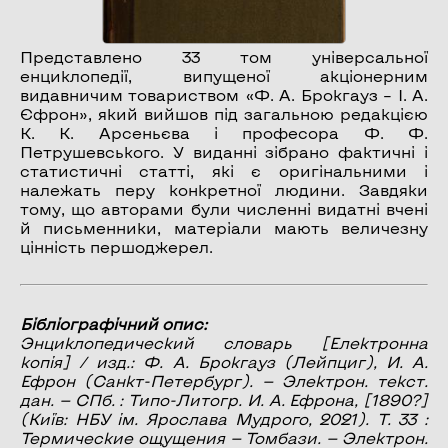
Представлено 33 том універсальної
енциклопедії, випущеної акціонерним
видавничим товариством «Ф. А. Брокгауз – І. А.
Єфрон», який вийшов під загальною редакцією
К. К. Арсеньєва і професора Ф. Ф.
Петрушевського. У виданні зібрано фактичні і
статистичні статті, які є оригінальними і
належать перу конкретної людини. Завдяки
тому, що авторами були численні видатні вчені
й письменники, матеріали мають величезну
цінність першоджерел.
Бібліографічний опис:
Энциклопедический словарь
[Електронна
копія] / изд.: Ф. А. Брокгауз (Лейпциг), И. А.
Ефрон (Санкт-Петербург). — Электрон. текст.
дан. — СПб. : Типо-Литогр. И. А. Ефрона, [1890?]
(Київ: НБУ ім. Ярослава Мудрого, 2021). Т. 33 :
Термические ощущения — Томбази
. — Электрон.