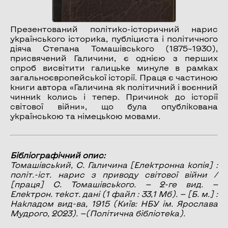
Презентований політико-історичний нарис
українського історика, публіциста і політичного
діяча Степана Томашівського (1875–1930),
присвячений Галичини, є однією з перших
спроб висвітити галицьке минуле в рамках
загальноєвропейської історії. Праця є частиною
книги автора «Галичина як політичний і воєнний
чинник колись і тепер. Причинок до історії
світової війни», що була опублікована
українською та німецькою мовами.
Бібліографічний опис:
Томашівський, С.
Галичина
[Електронна копія] :
політ.-іст. нарис з приводу світової війни /
[праця] С. Томашівського. — 2-ге вид. —
Електрон. текст. дані (1 файл : 33,1 Мб). — [Б. м.] :
Накладом вид-ва, 1915 (Київ: НБУ ім. Ярослава
Мудрого, 2023). —(Політична бібліотека).