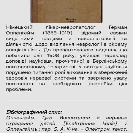
Німецький лікар-невропатолог Герман
Оппенгейм (1858–1919) відомий своїми
видатними працями з невропатології та
діяльністю щодо виділення неврології в окрему
спеціальність. До презентованого видання, що
побачило світ 1908 року, увійшов переклад
доповіді науковця, прочитаної в Берлінському
психологічному товаристві. У виступі науковця
порушено питання ролі виховання в збереженні
здоров’я нервової системи та звернено увагу
психологів на необхідність розробки цієї
проблеми.
Бібліографічний опис:
Оппенгейм, Гуго.
Воспитание и нервные
страдания детей
[Електронна копія] /
Оппенгеймъ ; пер. С. А. К-на. — Электрон. текст.