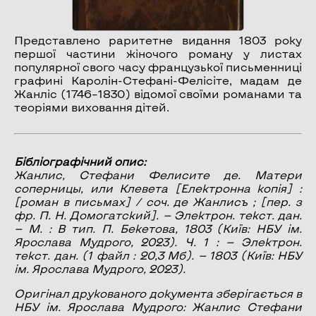
Представлено раритетне видання 1803 року
першої частини жіночого роману у листах
популярної свого часу французької письменниці
графині Каролін-Стефані-Фелісіте, мадам де
Жанліс (1746–1830) відомої своїми романами та
теоріями виховання дітей.
Бібліографічний опис:
Жанлис, Стефани Фелисите де.
Матери
соперницы, или Клевета
[Електронна копія] :
[роман в письмах] / соч. де Жанлисъ ; [пер. з
фр. П. Н. Домогатский]. — Электрон. текст. дан.
— М. : В тип. П. Бекетова, 1803 (Київ: НБУ ім.
Ярослава Мудрого, 2023). Ч. 1 : — Электрон.
текст. дан. (1 файл : 20,3 Мб). — 1803 (Київ: НБУ
ім. Ярослава Мудрого, 2023).
Оригінал друкованого документа зберігається в
НБУ ім. Ярослава Мудрого: Жанлис Стефани