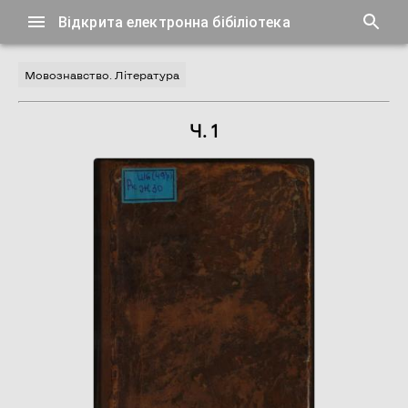
Відкрита електронна бібіліотека
Мовознавство. Література
Ч. 1