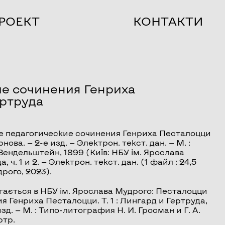
РОЕКТ
КОНТАКТИ
е сочинения Генриха
ертруда
 педагогические сочинения Генриха Песталоцци
нова. — 2-е изд. — Электрон. текст. дан. — М. :
 Вендельштейн, 1899 (Київ: НБУ ім. Ярослава
да
, ч. 1 и 2. — Электрон. текст. дан. (1 файл : 24,5
дрого, 2023).
гається в НБУ ім. Ярослава Мудрого: Песталоцци
 Генриха Песталоцци. Т. 1 : Лингард и Гертруда,
 изд. — М. : Типо-литография Н. И. Гросман и Г. А.
ртр.