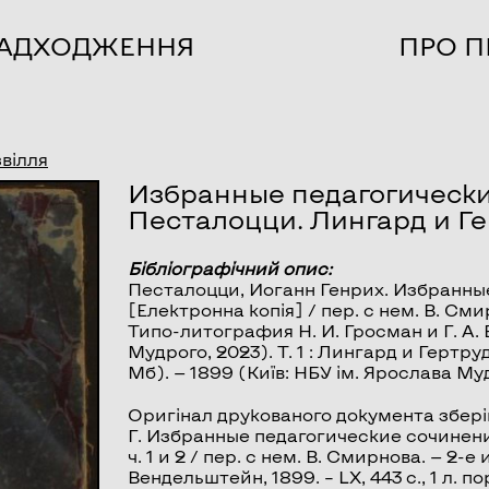
НАДХОДЖЕННЯ
ПРО П
звілля
Избранные педагогически
Песталоцци. Лингард и Г
Бібліографічний опис:
Песталоцци, Иоганн Генрих.
Избранные
[Електронна копія] / пер. с нем. В. Смир
Типо-литография Н. И. Гросман и Г. А.
Мудрого, 2023). Т. 1 :
Лингард и Гертру
Мб). — 1899 (Київ: НБУ ім. Ярослава Му
Оригінал друкованого документа збері
Г. Избранные педагогические сочинения
ч. 1 и 2 / пер. с нем. В. Смирнова. — 2-е
Вендельштейн, 1899. – LX, 443 с., 1 л. по