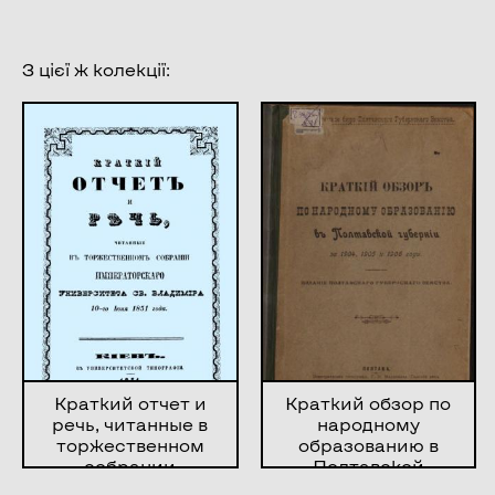
З цієї ж колекції:
Краткий отчет и
Краткий обзор по
речь, читанные в
народному
торжественном
образованию в
собрании
Полтавской
Императорского
губернии за 1904,