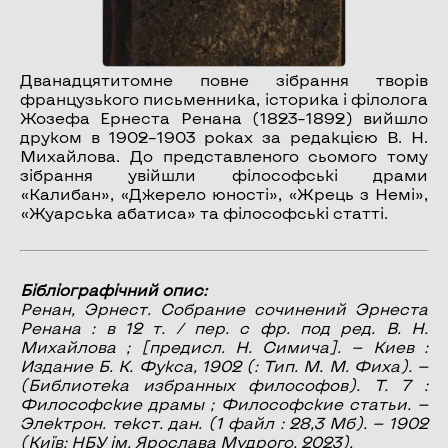
Дванадцятитомне повне зібрання творів
французького письменника, історика і філолога
Жозефа Ернеста Ренана (1823–1892) вийшло
друком в 1902–1903 роках за редакцією В. Н.
Михайлова. До представленого сьомого тому
зібрання увійшли філософські драми
«Калибан», «Джерело юності», «Жрець з Немі»,
«Жуарська абатиса» та філософські статті.
Бібліографічний опис:
Ренан, Эрнест.
Собрание сочинений Эрнеста
Ренана
: в 12 т. / пер. с фр. под ред. В. Н.
Михайлова ; [предисл. Н. Симича]. — Киев :
Издание Б. К. Фукса, 1902 (: Тип. М. М. Фиха). —
(Библиотека избранных философов). Т. 7 :
Философские драмы ; Философские статьи
. —
Электрон. текст. дан. (1 файл : 28,3 Мб). — 1902
(Київ: НБУ ім. Ярослава Мудрого, 2023).