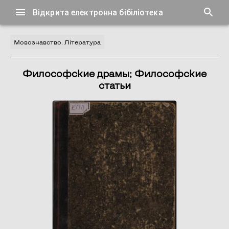
Відкрита електронна бібіліотека
Мовознавство. Література
Философские драмы; Философские
статьи