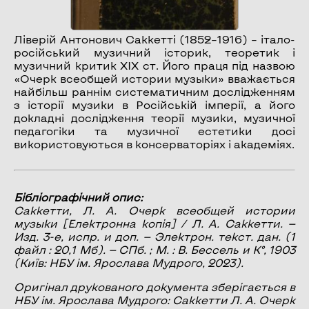
Ліверій Антонович Саккетті (1852–1916) – італо-
російський музичний історик, теоретик і
музичний критик XIX ст. Його праця під назвою
«Очерк всеобщей истории музыки» вважається
найбільш раннім систематичним дослідженням
з історії музики в Російській імперії, а його
докладні дослідження теорії музики, музичної
педагогіки та музичної естетики досі
використовуються в консерваторіях і академіях.
Бібліографічний опис:
Саккетти, Л. А.
Очерк всеобщей истории
музыки
[Електронна копія] / Л. А. Саккетти. —
Изд. 3-е, испр. и доп. — Электрон. текст. дан. (1
файл : 20,1 Мб). — СПб. ; М. : В. Бессель и К°, 1903
(Київ: НБУ ім. Ярослава Мудрого, 2023).
Оригінал друкованого документа зберігається в
НБУ ім. Ярослава Мудрого: Саккетти Л. А. Очерк