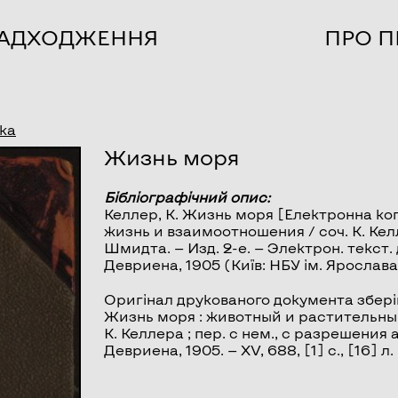
НАДХОДЖЕННЯ
ПРО П
ка
Жизнь моря
Бібліографічний опис:
Келлер, К.
Жизнь моря
[Електронна коп
жизнь и взаимоотношения / соч. К. Келле
Шмидта. — Изд. 2-е. — Электрон. текст. да
Девриена, 1905 (Київ: НБУ ім. Ярослава
Оригінал друкованого документа зберіг
Жизнь моря : животный и растительный
К. Келлера ; пер. с нем., с разрешения ав
Девриена, 1905. — XV, 688, [1] с., [16] л. 