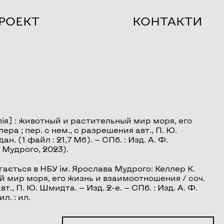
РОЕКТ
КОНТАКТИ
ія] : животный и растительный мир моря, его
ра ; пер. с нем., с разрешения авт., П. Ю.
н. (1 файл : 21,7 Мб). — СПб. : Изд. А. Ф.
 Мудрого, 2023).
ається в НБУ ім. Ярослава Мудрого: Келлер К.
 мир моря, его жизнь и взаимоотношения / соч.
т., П. Ю. Шмидта. — Изд. 2-е. — СПб. : Изд. А. Ф.
ил. : ил.