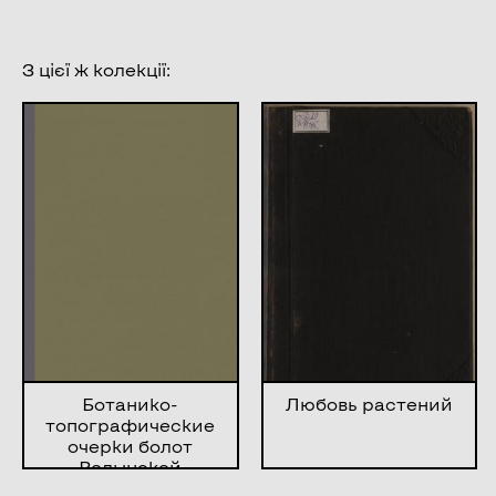
З цієї ж колекції:
Ботанико-
Любовь растений
топографические
очерки болот
Волынской
Губернии и