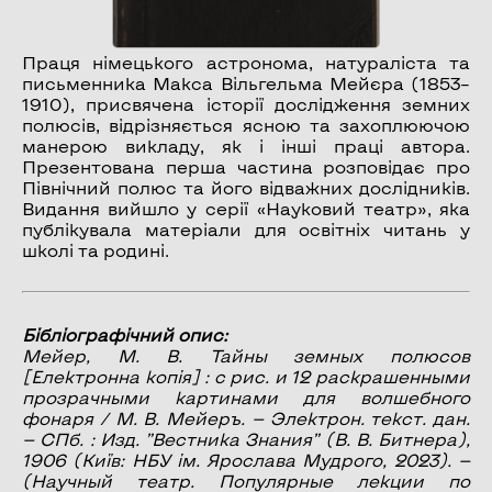
Праця німецького астронома, натураліста та
письменника Макса Вільгельма Мейєра (1853–
1910), присвячена історії дослідження земних
полюсів, відрізняється ясною та захоплюючою
манерою викладу, як і інші праці автора.
Презентована перша частина розповідає про
Північний полюс та його відважних дослідників.
Видання вийшло у серії «Науковий театр», яка
публікувала матеріали для освітніх читань у
школі та родині.
Бібліографічний опис:
Мейер, М. В.
Тайны земных полюсов
[Електронна копія] : с рис. и 12 раскрашенными
прозрачными картинами для волшебного
фонаря / М. В. Мейеръ. — Электрон. текст. дан.
— СПб. : Изд. ”Вестника Знания” (В. В. Битнера),
1906 (Київ: НБУ ім. Ярослава Мудрого, 2023). —
(Научный театр. Популярные лекции по