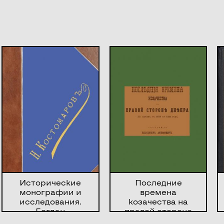
Исторические
Последние
монографии и
времена
исследования.
козачества на
Богдан
правой стороне
Хмельницкий
Днепра