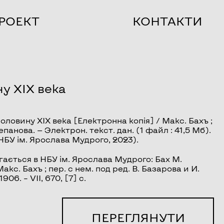
РОЕКТ
КОНТАКТИ
у XIX века
оловину XIX века
[Електронна копія] / Макс. Бахъ ;
епанова. — Электрон. текст. дан. (1 файл : 41,5 Мб).
 НБУ ім. Ярослава Мудрого, 2023).
ається в НБУ ім. Ярослава Мудрого: Бах М.
кс. Бахъ ; пер. с нем. под ред. В. Базарова и И.
06. – VII, 670, [7] с.
ПЕРЕГЛЯНУТИ