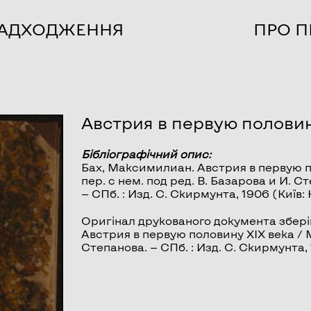
НАДХОДЖЕННЯ
ПРО П
Австрия в первую половин
Бібліографічний опис:
Бах, Максимилиан.
Австрия в первую п
пер. с нем. под ред. В. Базарова и И. Ст
— СПб. : Изд. С. Скирмунта, 1906 (Київ:
Оригінал друкованого документа зберіг
Австрия в первую половину XIX века / Ма
Степанова. — СПб. : Изд. С. Скирмунта, 19