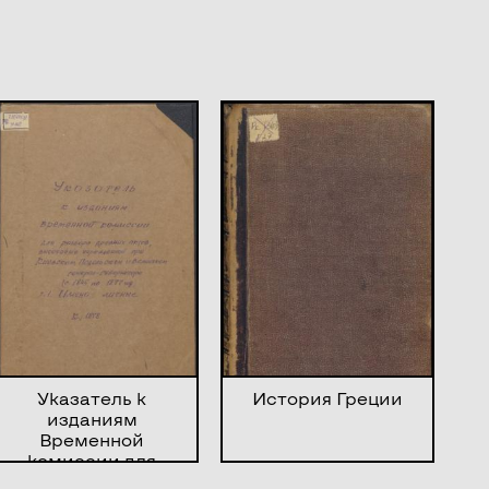
Указатель к
История Греции
изданиям
Временной
комиссии для
разбора древних