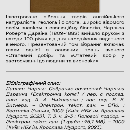
Ілюстроване зібрання творів англійського
натураліста, геолога і біолога, широко відомого
своїм внеском в еволюційну біологію, Чарльза
Роберта Дарвіна (1809–1882) вийшло друком з
нагоди 100-річчя від дня народження видатного
вченого. Презентований том зібрання включає
глави однієї з основних праць вченого
«Статевий добір» та «Статевий добір у
застосуванні до людини та висновки».
Бібліографічний опис:
Дарвин, Чарльз.
Собрание сочинений Чарльза
Дарвина
[Електронна копія] / пер. с послед.
англ. изд. А. А. Николаева ; под ред. В. В.
Битнера. — Электрон. текст. дан. — СПб. :
Вестника Знания, 1909 (Київ: НБУ ім. Ярослава
Мудрого, 2023). Т. 3, ч. 2–3 :
Половой подбор
. —
Электрон. текст. дан. (1 файл : 25,7 Мб). — 1909
(Київ: НБУ ім. Ярослава Мудрого, 2023).