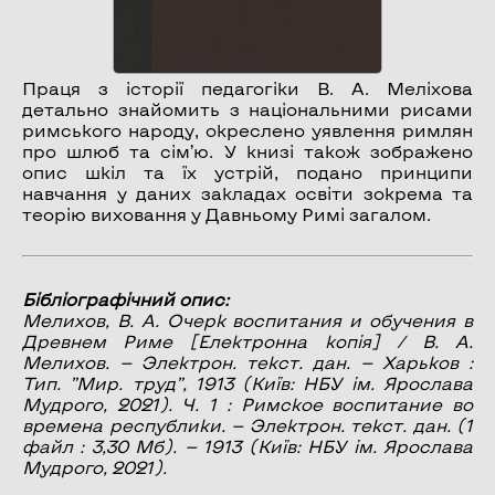
Праця з історії педагогіки В. А. Меліхова
детально знайомить з національними рисами
римського народу, окреслено уявлення римлян
про шлюб та сім’ю. У книзі також зображено
опис шкіл та їх устрій, подано принципи
навчання у даних закладах освіти зокрема та
теорію виховання у Давньому Римі загалом.
Бібліографічний опис:
Мелихов, В. А.
Очерк воспитания и обучения в
Древнем Риме
[Електронна копія] / В. А.
Мелихов. — Электрон. текст. дан. — Харьков :
Тип. ”Мир. труд”, 1913 (Київ: НБУ ім. Ярослава
Мудрого, 2021). Ч. 1 :
Римское воспитание во
времена республики
. — Электрон. текст. дан. (1
файл : 3,30 Мб). — 1913 (Київ: НБУ ім. Ярослава
Мудрого, 2021).