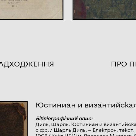
НАДХОДЖЕННЯ
ПРО П
Юстиниан и византийская
Бібліографічний опис:
Диль, Шарль.
Юстиниан и византийская
с фр. / Шарль Диль. — Електрон. текст. 
1908 (Київ: НБУ ім. Ярослава Мудрого, 