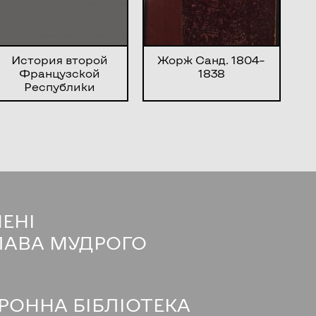
История второй
Жорж Санд. 1804–
Французской
1838
Республики
МЕНІ
ЛАВА МУДРОГО
РОННА БІБЛІОТЕКА