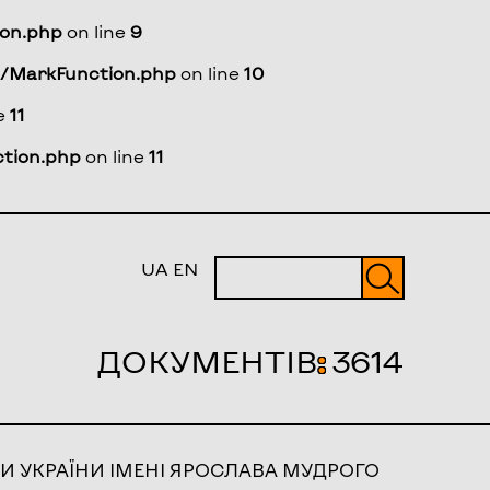
ion.php
on line
9
a/MarkFunction.php
on line
10
ne
11
tion.php
on line
11
UA
EN
ДОКУМЕНТІВ
:
3614
И УКРАЇНИ ІМЕНІ ЯРОСЛАВА МУДРОГО