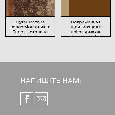
Путешествие
Современная
через Монголию в
цивилизация в
Тибет к столице
некоторых ея
Тале-ламы
экономических
проявлениях
НАПИШІТЬ НАМ: