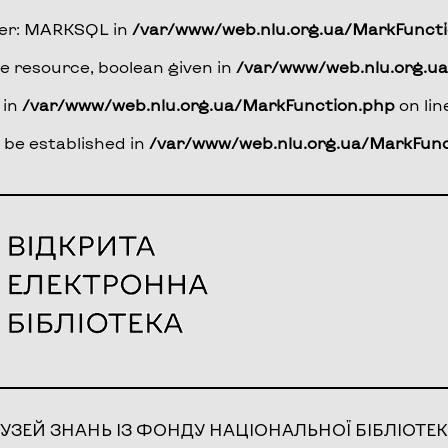
rver: MARKSQL in
/var/www/web.nlu.org.ua/MarkFunct
e resource, boolean given in
/var/www/web.nlu.org.u
 in
/var/www/web.nlu.org.ua/MarkFunction.php
on li
t be established in
/var/www/web.nlu.org.ua/MarkFunc
УЗЕЙ ЗНАНЬ ІЗ ФОНДУ НАЦІОНАЛЬНОЇ БІБЛІОТЕК