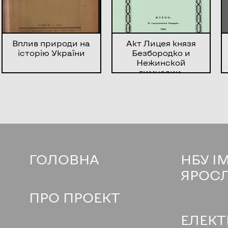
Вплив природи на
Акт Лицея князя
історію України
Безбородко и
Нежинской
гимназии,
состоявшийся
1852 года, июня 22
дня
ГОЛОВНА
НБУ І
ЯРОС
ПРО ПРОЕКТ
ЕЛЕКТ