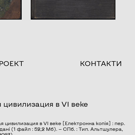
РОЕКТ
КОНТАКТИ
 цивилизация в VI веке
 цивилизация в VI веке
[Електронна копія] : пер.
дані (1 файл : 52,2 Мб). — СПб. : Тип. Альтшулера,
2023).