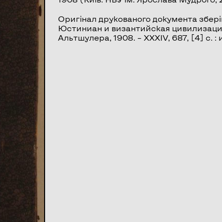
Оригінал друкованого документа збері
Юстиниан и византийская цивилизация в 
Альтшулера, 1908. – XXXIV, 687, [4] с. : ил