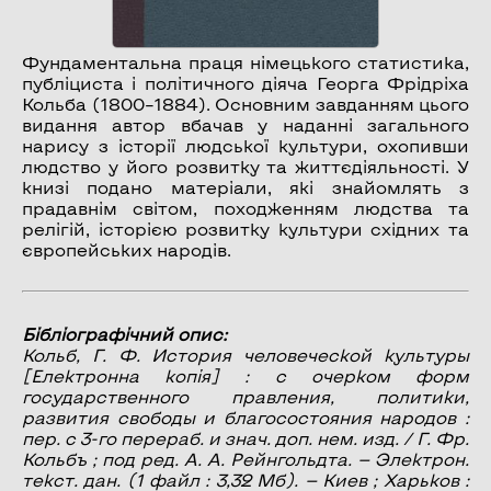
Фундаментальна праця німецького статистика,
публіциста і політичного діяча Георга Фрідріха
Кольба (1800–1884). Основним завданням цього
видання автор вбачав у наданні загального
нарису з історії людської культури, охопивши
людство у його розвитку та життєдіяльності. У
книзі подано матеріали, які знайомлять з
прадавнім світом, походженням людства та
релігій, історією розвитку культури східних та
європейських народів.
Бібліографічний опис:
Кольб, Г. Ф.
История человеческой культуры
[Електронна копія] : с очерком форм
государственного правления, политики,
развития свободы и благосостояния народов :
пер. с 3-го перераб. и знач. доп. нем. изд. / Г. Фр.
Кольбъ ; под ред. А. А. Рейнгольдта. — Электрон.
текст. дан. (1 файл : 3,32 Мб). — Киев ; Харьков :