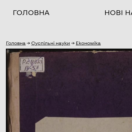
ГОЛОВНА
НОВІ 
Головна
→
Суспільні науки
→
Економіка