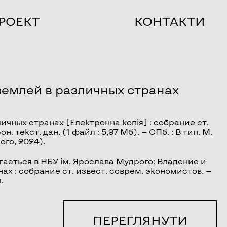
РОЕКТ
КОНТАКТИ
землей в различных странах
личных странах
[Електронна копія] : собрание ст.
 текст. дан. (1 файл : 5,97 Мб). — СПб. : В тип. М.
ого, 2024).
гається в НБУ ім. Ярослава Мудрого: Владение и
х : собрание ст. извест. соврем. экономистов. —
.
ПЕРЕГЛЯНУТИ