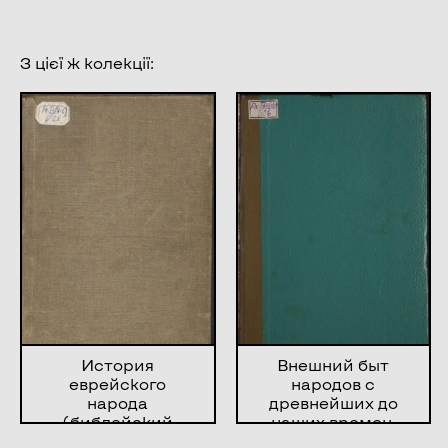
З цієї ж колекції:
История
Внешний быт
еврейского
народов с
народа
древнейших до
(библейский
наших времен.
период). Ч. 1
История одежды,