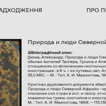
НАДХОДЖЕННЯ
ПРО П
Природа и люди Северно
Бібліографічний опис:
Дюма, Александр.
Природа и люди Се
обычаи жителей Тангера, Туниса и Алжи
отношениях со включением охотничьих
иностранцев : в 6 ч. / из путевых зап. 
33,0 Мб). — М. : Тип. А. И. Мамонтова, 
Оригінал друкованого документа збері
Природа и люди Северной Африки : нр
описание сих стран в ист. и геогр. о
знаменитых тузем. охотников и иностра
М. : Тип. А. И. Мамонтова, 1868. — 115,139,