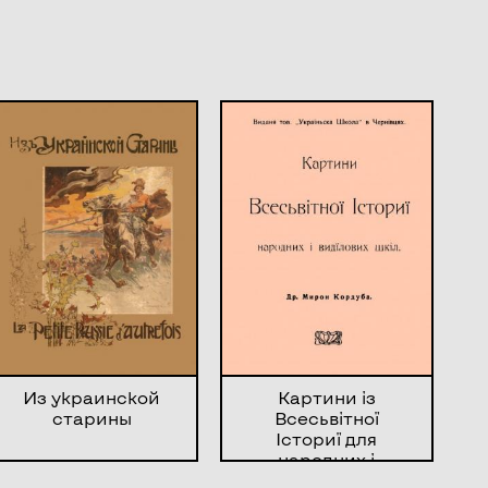
Из украинской
Картини із
старины
Всесьвітної
Істориї для
народних і
видїлових шкіл