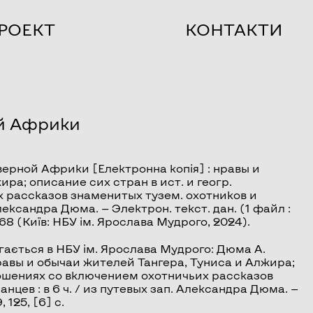
РОЕКТ
КОНТАКТИ
й Африки
верной Африки
[Електронна копія] : нравы и
ра; описание сих стран в ист. и геогр.
 рассказов знаменитых тузем. охотников и
Александра Дюма. — Электрон. текст. дан. (1 файл :
1868 (Київ: НБУ ім. Ярослава Мудрого, 2024).
гається в НБУ ім. Ярослава Мудрого: Дюма А.
авы и обычаи жителей Тангера, Туниса и Алжира;
тношениях со включением охотничьих рассказов
нцев : в 6 ч. / из путевых зап. Александра Дюма. —
 125, [6] с.