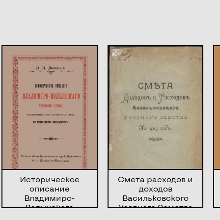
Историческое
Смета расходов и
описание
доходов
Владимиро-
Васильковского
Волынского
Уездного Земства
Успенского храма,