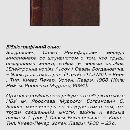
Бібліографічний опис:
Богданович, Савва Никифорович.
Беседа
миссионера со штундистом о том, что труды
священника многи, важны и весьма сложны
[Електронна копія] / [соч.] Саввы Богдановича.
— Электрон. текст. дан. (1 файл : 17,3 Мб). — Киев
: Тип. Киево-Печер. Успен. Лавры, 1908 (Київ:
НБУ ім. Ярослава Мудрого, 2024).
Оригінал друкованого документа зберігається в
НБУ ім. Ярослава Мудрого: Богданович С.
Беседа миссионера со штундистом о том, что
труды священника многи, важны и весьма
сложны / [соч.] Саввы Богдановича. — Киев :
Тип. Киево-Печер. Успен. Лавры, 1908. — 23 с.