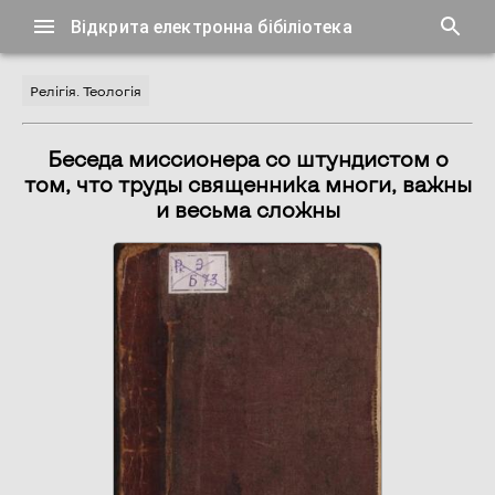
Відкрита електронна бібіліотека
Релігія. Теологія
Беседа миссионера со штундистом о
том, что труды священника многи, важны
и весьма сложны