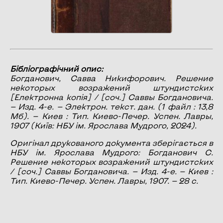
Бібліографічний опис:
Богданович, Савва Никифорович.
Решение
некоторых возражений штундистских
[Електронна копія] / [соч.] Саввы Богдановича.
— Изд. 4-е. — Электрон. текст. дан. (1 файл : 13,8
Мб). — Киев : Тип. Киево-Печер. Успен. Лавры,
1907 (Київ: НБУ ім. Ярослава Мудрого, 2024).
Оригінал друкованого документа зберігається в
НБУ ім. Ярослава Мудрого: Богданович С.
Решение некоторых возражений штундистских
/ [соч.] Саввы Богдановича. — Изд. 4-е. — Киев :
Тип. Киево-Печер. Успен. Лавры, 1907. — 28 с.