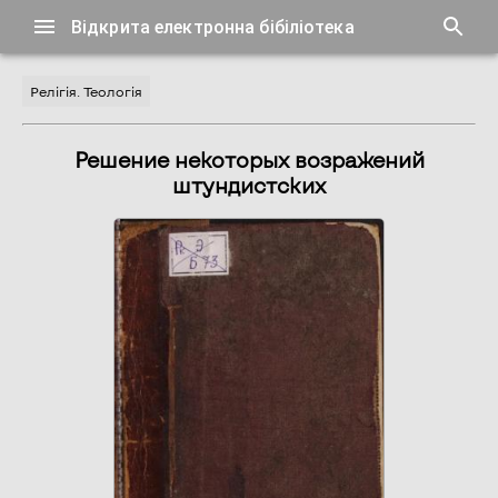
Відкрита електронна бібіліотека
Релігія. Теологія
Решение некоторых возражений
штундистских