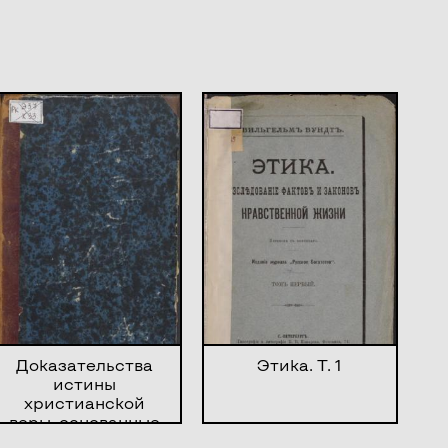
Доказательства
Этика. Т. 1
истины
христианской
веры, основанные
на буквальном