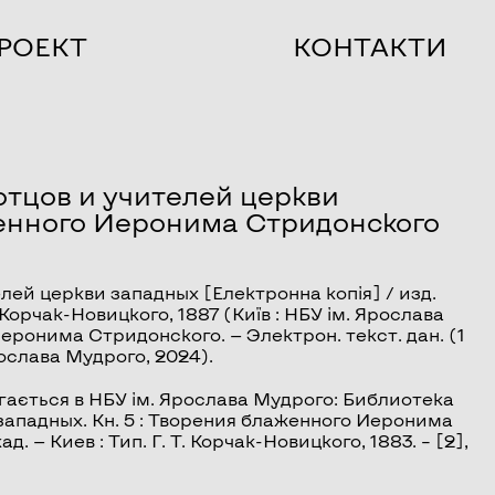
РОЕКТ
КОНТАКТИ
отцов и учителей церкви
енного Иеронима Стридонского
елей церкви западных
[Електронна копія] / изд.
Т. Корчак-Новицкого, 1887 (Київ : НБУ ім. Ярослава
Иеронима Стридонского
. — Электрон. текст. дан. (1
Ярослава Мудрого, 2024).
гається в НБУ ім. Ярослава Мудрого: Библиотека
западных. Кн. 5 : Творения блаженного Иеронима
д. — Киев : Тип. Г. Т. Корчак-Новицкого, 1883. – [2],