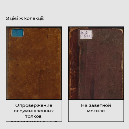
З цієї ж колекції:
Опровержение
На заветной
злоумышленных
могиле
толков,
распространенных
философами XVIII