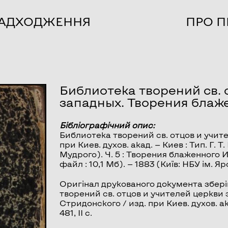
НАДХОДЖЕННЯ
ПРО П
Библиотека творений св. 
западных. Творения блаж
Бібліографічний опис:
Библиотека творений св. отцов и учит
при Киев. духов. акад. — Киев : Тип. Г. 
Мудрого). Ч. 5 :
Творения блаженного 
файл : 10,1 Мб). — 1883 (Київ: НБУ ім. 
Оригінал друкованого документа збері
творений св. отцов и учителей церкви 
Стридонского / изд. при Киев. духов. ака
481, II с.