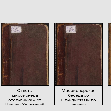
Ответы
Миссионерская
миссионера
беседа со
отступникам от
штундистами по
Церкви Христовой
поводу
штундистам
указываемых ими