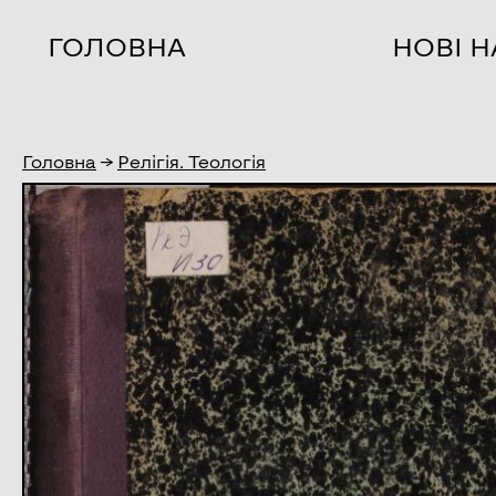
ГОЛОВНА
НОВІ 
Головна
→
Релігія. Теологія