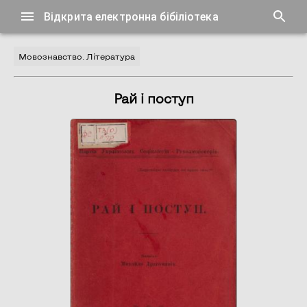
Відкрита електронна бібіліотека
Мовознавство. Література
Рай і поступ